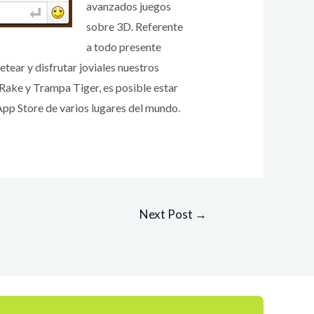
avanzados juegos
sobre 3D. Referente
a todo presente
etear y disfrutar joviales nuestros
Rake y Trampa Tiger, es posible estar
 App Store de varios lugares del mundo.
Next Post
→