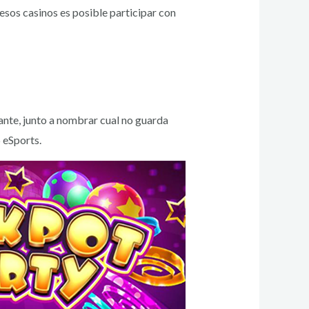
esos casinos es posible participar con
ante, junto a nombrar cual no guarda
 eSports.