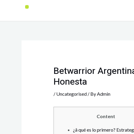
Betwarrior Argentina
Honesta
/
Uncategorised
/ By
Admin
Content
¿â qué es lo primero? Estrate