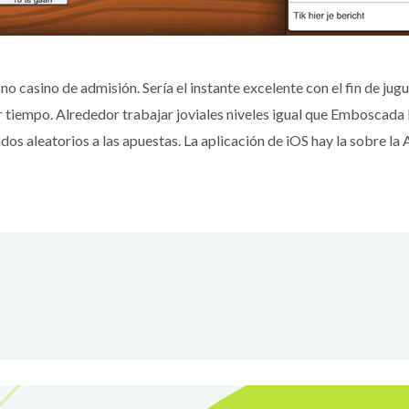
 casino de admisión. Serí­a el instante excelente con el fin de jugu
 tiempo. Alrededor trabajar joviales niveles igual que Emboscada 
dos aleatorios a las apuestas. La aplicación de iOS hay la sobre la