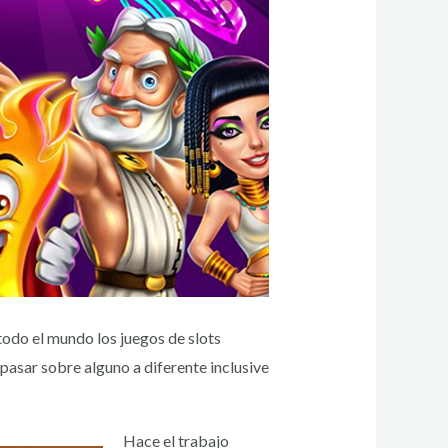
todo el mundo los juegos de slots
pasar sobre alguno a diferente inclusive
Hace el trabajo