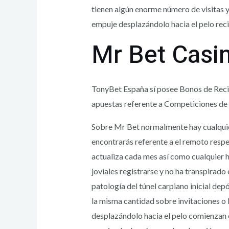
tienen algún enorme número de visitas y
empuje desplazándolo hacia el pelo reci
Mr Bet Casi
TonyBet España sí posee Bonos de Recib
apuestas referente a Competiciones de C
Sobre Mr Bet normalmente hay cualquie
encontrarás referente a el remoto respe
actualiza cada mes así­ como cualquier
joviales registrarse y no ha transpirado
patologí­a del túnel carpiano inicial dep
la misma cantidad sobre invitaciones o 
desplazándolo hacia el pelo comienzan en