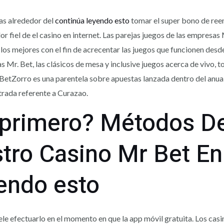
tas alrededor del
continúa leyendo esto
tomar el super bono de re
dor fiel de el casino en internet. Las parejas juegos de las empre
los mejores con el fin de acrecentar las juegos que funcionen desde
. Bet, las clásicos de mesa y inclusive juegos acerca de vivo, to
BetZorro es una parentela sobre apuestas lanzada dentro del anua
strada referente a Curazao.
o primero? Métodos D
tro Casino Mr Bet En
endo esto
ele efectuarlo en el momento en que la app móvil gratuita. Los cas