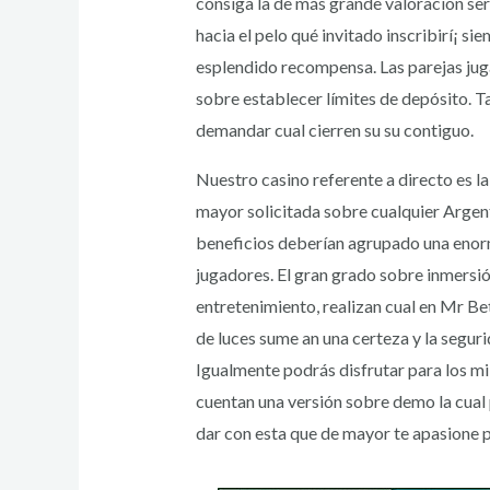
consiga la de más grande valoración ser
hacia el pelo qué invitado inscribirí¡ si
esplendido recompensa. Las parejas jug
sobre establecer límites de depósito. T
demandar cual cierren su su contiguo.
Nuestro casino referente a directo es la
mayor solicitada sobre cualquier Argent
beneficios deberían agrupado una enor
jugadores. El gran grado sobre inmersió
entretenimiento, realizan cual en Mr Bet
de luces sume an una certeza y la seguri
Igualmente podrás disfrutar para los mil
cuentan una versión sobre demo la cual 
dar con esta que de mayor te apasione 