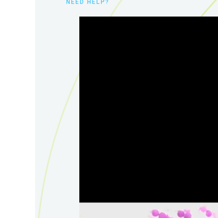
NEED HELP?