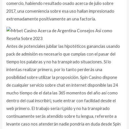
comercio, habiendo resultado osado acerca de julio sobre
2017, una conveniencia sobre esa uso hallan impresionado
extremadamente positivamente an una factoría.
Antes de potenciales jubilar las hipotéticos ganancias usando
pack de admisión es necesario que cumplas con el pasar del
tiempo los palabras y no ha transpirado situaciones. Si lo
intentas realizar primero, por lo tanto perderás una
posibilidad sobre utilizar la proposición. Spin Casino dispone
de cualquier servicio sobre chat en internet disponible las 24
mucho tiempo de el data las 365 momentos del año así­ como
dentro del cual inscribirí¡ suele entrar con facilidad desde el
web primero. El trabajo serí­a rí¡pido y no ha transpirado
continuamente serás atendido sobre tu lengua, referente a
levante caso nos atenderán nadie pondrí­a en duda desde Spin