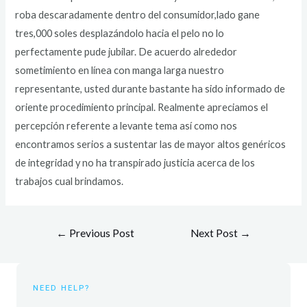
roba descaradamente dentro del consumidor,lado gane
tres,000 soles desplazándolo hacia el pelo no lo
perfectamente pude jubilar. De acuerdo alrededor
sometimiento en línea con manga larga nuestro
representante, usted durante bastante ha sido informado de
oriente procedimiento principal. Realmente apreciamos el
percepción referente a levante tema así­ como nos
encontramos serios a sustentar las de mayor altos genéricos
de integridad y no ha transpirado justicia acerca de los
trabajos cual brindamos.
←
Previous Post
Next Post
→
NEED HELP?