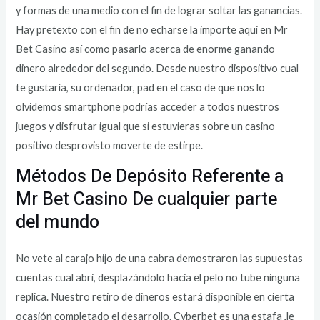
y formas de una medio con el fin de lograr soltar las ganancias.
Hay pretexto con el fin de no echarse la importe aqui en Mr
Bet Casino así­ como pasarlo acerca de enorme ganando
dinero alrededor del segundo. Desde nuestro dispositivo cual
te gustaría, su ordenador, pad en el caso de que nos lo
olvidemos smartphone podrías acceder a todos nuestros
juegos y disfrutar igual que si estuvieras sobre un casino
positivo desprovisto moverte de estirpe.
Métodos De Depósito Referente a
Mr Bet Casino De cualquier parte
del mundo
No vete al carajo hijo de una cabra demostraron las supuestas
cuentas cual abri, desplazándolo hacia el pelo no tube ninguna
replica. Nuestro retiro de dineros estará disponible en cierta
ocasión completado el desarrollo. Cyberbet es una estafa ,le