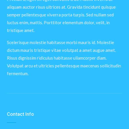
aliquam auctor risus ultrices at. Gravida tincidunt quisque
semper pellentesque viverra porta turpis. Sed nullam sed
luctus enim, mattis. Porttitor elementum dolor, velit, in
tristique amet.
Scelerisque molestie habitasse morbi mauris id. Molestie
dictum mauris tristique vitae volutpat a amet augue amet.
Risus dignissim ridiculus habitasse ullamcorper diam.
Volutpat arcu et ultricies pellentesque maecenas sollicitudin
fermentum.
Contact Info