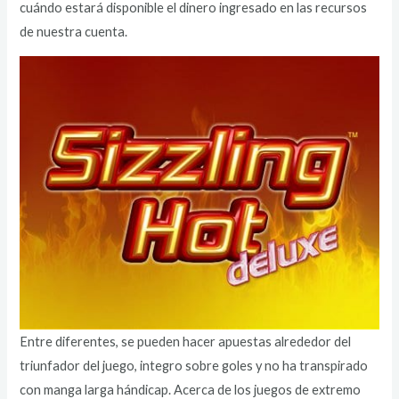
cuándo estará disponible el dinero ingresado en las recursos
de nuestra cuenta.
Entre diferentes, se pueden hacer apuestas alrededor del
triunfador del juego, integro sobre goles y no ha transpirado
con manga larga hándicap. Acerca de los juegos de extremo