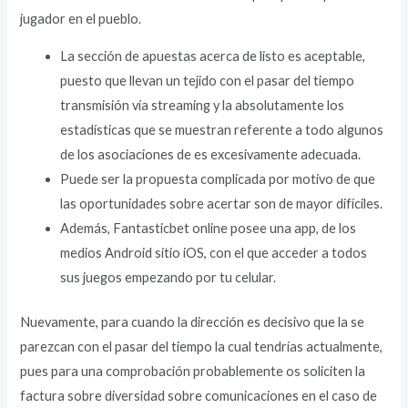
jugador en el pueblo.
La sección de apuestas acerca de listo es aceptable,
puesto que llevan un tejido con el pasar del tiempo
transmisión vía streaming y la absolutamente los
estadísticas que se muestran referente a todo algunos
de los asociaciones de es excesivamente adecuada.
Puede ser la propuesta complicada por motivo de que
las oportunidades sobre acertar son de mayor difíciles.
Además, Fantasticbet online posee una app, de los
medios Android sitio iOS, con el que acceder a todos
sus juegos empezando por tu celular.
Nuevamente, para cuando la dirección es decisivo que la se
parezcan con el pasar del tiempo la cual tendrí­as actualmente,
pues para una comprobación probablemente os soliciten la
factura sobre diversidad sobre comunicaciones en el caso de